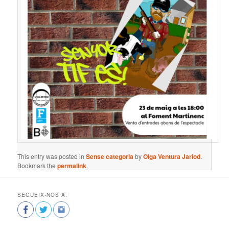
This entry was posted in
Sense categoria
by
Olga Ventura Jariod
.
Bookmark the
permalink
.
SEGUEIX-NOS A: