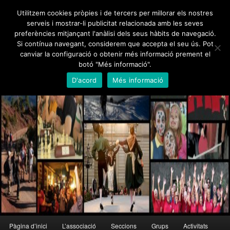
Skip
Utilitzem cookies pròpies i de tercers per millorar els nostres
to
serveis i mostrar-li publicitat relacionada amb les seves
primary
preferències mitjançant l'anàlisi dels seus hàbits de navegació.
content
Foment Martinenc
Si contínua navegant, considerem que accepta el seu ús. Pot
canviar la configuració o obtenir més informació prement el
Creu de Sant Jordi 1995, Medalla d'Honor de Barcelona 2012
botó "Més informació".
D'acord
Més informació
Main
Pàgina d’inici
L’associació
Seccions
Grups
Activitats