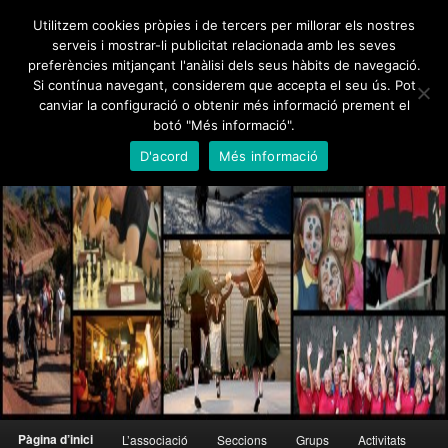
Skip
Skip
Utilitzem cookies pròpies i de tercers per millorar els nostres
to
to
serveis i mostrar-li publicitat relacionada amb les seves
primary
secondary
preferències mitjançant l'anàlisi dels seus hàbits de navegació.
content
content
Foment Martinenc
Si contínua navegant, considerem que accepta el seu ús. Pot
canviar la configuració o obtenir més informació prement el
Creu de Sant Jordi 1995, Medalla d'Honor de Barcelona 2012
botó "Més informació".
D'acord
Més informació
Main
Pàgina d’inici
L’associació
Seccions
Grups
Activitats