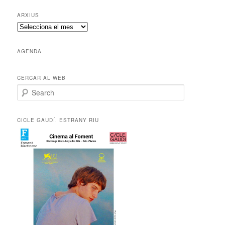
ARXIUS
A
r
x
AGENDA
i
u
s
CERCAR AL WEB
S
e
a
r
CICLE GAUDÍ. ESTRANY RIU
c
h