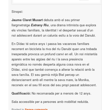
Sinopsi:
Jaume Claret Muxart
debuta amb el seu primer
llargmetratge
Estrany Riu
, una drama intimista que explora
els vincles familiars, la identitat i el despertar sexual d’un
noi adolescent durant un calurós estiu a la vora del Danubi.
En Dídac té setze anys i passa les vacances familiars
recorrent en bicicleta la riva del riu Danubi quan una trobada
inesperada provoca un profund canvi en ell. Un noi misteriós
apareix entre les aigües del riu i la seva presència
enigmàtica no només desperta alguna cosa nova en el
Dídac, sinó que també comença a alterar la relació amb la
seva família. El seu germà mitjà Biel percep un
distanciament amb ell mentre la seva mare, la Monika,
reconeix en el seu fill ecos del seu propi passat adolescent.
Qualificació:
No recomanada per a menors de 12 anys.
Sala accessible per a persones amb mobilitat reduïda.
Posted in
Sense categoria