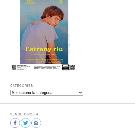
CATEGORIES
C
a
t
e
SEGUEIX-NOS A:
g
o
r
i