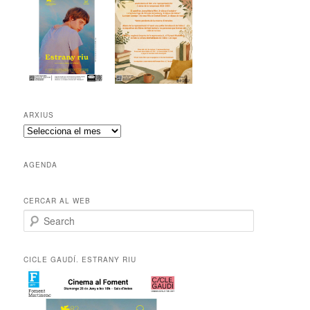
ARXIUS
A
r
x
AGENDA
i
u
s
CERCAR AL WEB
S
e
a
r
CICLE GAUDÍ. ESTRANY RIU
c
h