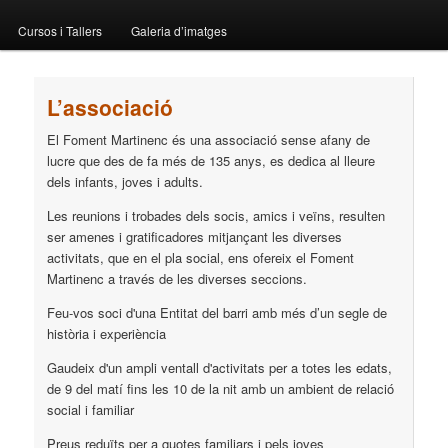
menu
Cursos i Tallers
Galeria d’imatges
L’associació
El Foment Martinenc és una associació sense afany de
lucre que des de fa més de 135 anys, es dedica al lleure
dels infants, joves i adults.
Les reunions i trobades dels socis, amics i veïns, resulten
ser amenes i gratificadores mitjançant les diverses
activitats, que en el pla social, ens ofereix el Foment
Martinenc a través de les diverses seccions.
Feu-vos soci d'una Entitat del barri amb més d’un segle de
història i experiència
Gaudeix d'un ampli ventall d'activitats per a totes les edats,
de 9 del matí fins les 10 de la nit amb un ambient de relació
social i familiar
Preus reduïts per a quotes familiars i pels joves