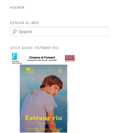
x
AGENDA
i
u
s
CERCAR AL WEB
S
e
a
r
CICLE GAUDÍ. ESTRANY RIU
c
h