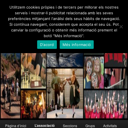
Skip
Utilitzem cookies pròpies i de tercers per millorar els nostres
to
serveis i mostrar-li publicitat relacionada amb les seves
primary
preferències mitjançant l'anàlisi dels seus hàbits de navegació.
content
Foment Martinenc
Si contínua navegant, considerem que accepta el seu ús. Pot
canviar la configuració o obtenir més informació prement el
Creu de Sant Jordi 1995, Medalla d'Honor de Barcelona 2012
botó "Més informació".
D'acord
Més informació
Main
L’associació
Pàgina d’inici
Seccions
Grups
Activitats