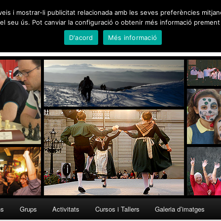
Martinenc
veis i mostrar-li publicitat relacionada amb les seves preferències mitja
l seu ús. Pot canviar la configuració o obtenir més informació prement 
D'acord
Més informació
95, Medalla d'Honor de Barcelona 2012
ns
Grups
Activitats
Cursos i Tallers
Galeria d’imatges