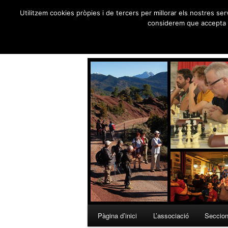
Foment 
Utilitzem cookies pròpies i de tercers per millorar els nostres ser
Skip
considerem que accepta e
to
Creu de Sant Jordi 19
primary
content
Main
Pàgina d’inici
L’associació
Seccio
menu