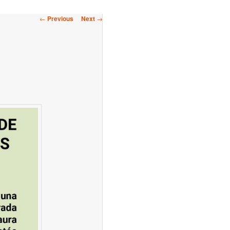
Post
←
Previous
Next
→
navigation