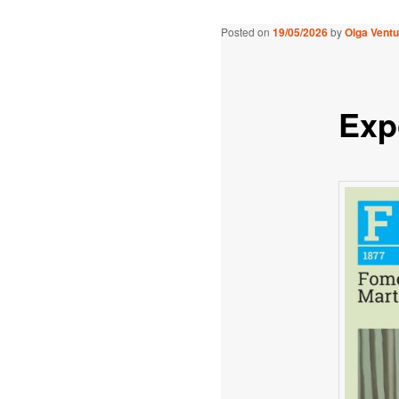
Posted on
19/05/2026
by
Olga Ventu
Exp