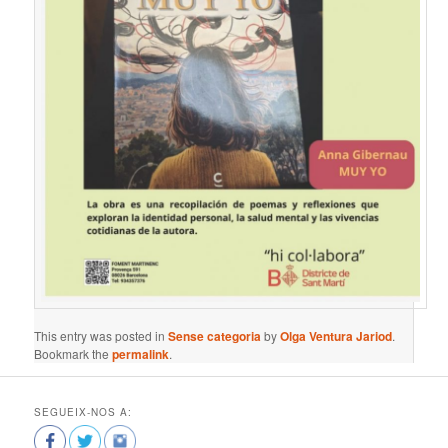
This entry was posted in
Sense categoria
by
Olga Ventura Jariod
.
Bookmark the
permalink
.
SEGUEIX-NOS A: