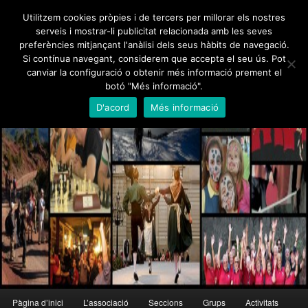
Skip
Utilitzem cookies pròpies i de tercers per millorar els nostres
to
serveis i mostrar-li publicitat relacionada amb les seves
primary
preferències mitjançant l'anàlisi dels seus hàbits de navegació.
content
Foment Martinenc
Si contínua navegant, considerem que accepta el seu ús. Pot
canviar la configuració o obtenir més informació prement el
Creu de Sant Jordi 1995, Medalla d'Honor de Barcelona 2012
botó "Més informació".
D'acord
Més informació
Main
Pàgina d’inici
L’associació
Seccions
Grups
Activitats