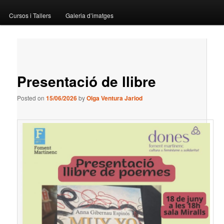
menu
Cursos i Tallers
Galeria d’imatges
Post
←
Previous
Next
→
navigation
Presentació de llibre
Posted on
15/06/2026
by
Olga Ventura Jariod