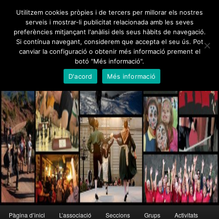
Skip
Utilitzem cookies pròpies i de tercers per millorar els nostres
to
serveis i mostrar-li publicitat relacionada amb les seves
primary
preferències mitjançant l'anàlisi dels seus hàbits de navegació.
content
Foment Martinenc
Si contínua navegant, considerem que accepta el seu ús. Pot
canviar la configuració o obtenir més informació prement el
Creu de Sant Jordi 1995, Medalla d'Honor de Barcelona 2012
botó "Més informació".
D'acord
Més informació
Main
Pàgina d’inici
L’associació
Seccions
Grups
Activitats