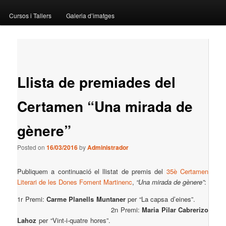
menu
Cursos i Tallers
Galeria d’imatges
Post
←
Previous
Next
→
navigation
Llista de premiades del
Certamen “Una mirada de
gènere”
Posted on
16/03/2016
by
Administrador
Publiquem a continuació el llistat de premis del
35è Certamen
Literari de les Dones Foment Martinenc
,
“Una mirada de gènere”
:
1r Premi:
Carme Planells Muntaner
per
“La capsa d’eines”.
2n Premi:
Maria Pilar Cabrerizo
Lahoz
per
“Vint-i-quatre hores”.