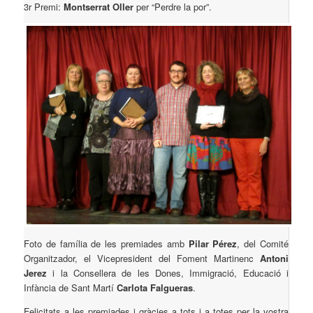
3r Premi:
Montserrat Oller
per
“Perdre la por”.
Foto de família de les premiades amb
Pilar Pérez
, del Comité
Organitzador, el Vicepresident del Foment Martinenc
Antoni
Jerez
i la Consellera de les Dones, Immigració, Educació i
Infància de Sant Martí
Carlota Falgueras
.
Felicitats a les premiades i gràcies a tots i a totes per la vostra