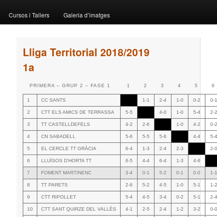
menu
Cursos i Tallers
Galeria d’imatges
Lliga Territorial 2018/2019
1a
PRIMERA – GRUP 2 – FASE 1
1
2
3
4
5
6
1
CC SANTS
1-1
2-4
1-0
0-2
0-
2
CTT ELS AMICS DE TERRASSA
5-5
4-0
1-0
5-4
2-
3
TT CASTELLDEFELS
4-2
2-6
1-0
4-2
0-
4
CN SABADELL
5-6
5-5
5-6
4-4
5-
5
EL CERCLE TT GRÀCIA
6-4
1-3
2-4
2-3
2-
6
LLUÏSOS D’HORTA TT
6-5
4-4
6-4
1-3
4-6
7
FOMENT MARTINENC
3-4
0-1
5-2
0-1
0-0
1-
8
TT PARETS
2-6
5-2
4-5
1-0
5-1
1-
9
CTT RIPOLLET
5-4
4-5
3-4
0-2
5-1
2-
10
CTT SANT QUIRZE DEL VALLÈS
4-1
2-5
2-4
1-2
3-2
0-