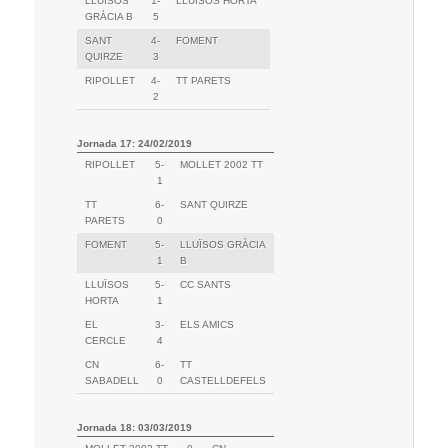
LLUÏSOS
1-
LLUÏSOS HORTA
GRÀCIA B
5
SANT
4-
FOMENT
QUIRZE
3
RIPOLLET
4-
TT PARETS
2
Jornada 17: 24/02/2019
RIPOLLET
5-
MOLLET 2002 TT
1
TT
6-
SANT QUIRZE
PARETS
0
FOMENT
5-
LLUÏSOS GRÀCIA
1
B
LLUÏSOS
5-
CC SANTS
HORTA
1
EL
3-
ELS AMICS
CERCLE
4
CN
6-
TT
SABADELL
0
CASTELLDEFELS
Jornada 18: 03/03/2019