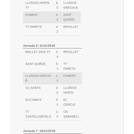
LLUÏSOS HORTA
6-
LLUÏSOS
TT
0
GRÀCIA B
FOMENT
4-
SANT
2
QUIRZE
TT PARETS
4-
RIPOLLET
2
Jornada 6: 11/11/2018
MOLLET 2002 TT
3-
RIPOLLET
4
SANT QUIRZE
5-
TT
1
PARETS
LLUÏSOS GRÀCIA
2-
FOMENT
B
4
CC SANTS
0-
LLUÏSOS
6
HORTA
ELS AMICS
5-
EL
1
CERCLE
TT
1-
CN
CASTELLDEFELS
5
SABADELL
Jornada 7: 18/11/2018