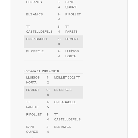
CC SANTS
3-
SANT
4
QUIRZE
ELS AMICS
2-
RIPOLLET
4
TT
3-
TT
CASTELLDEFELS
4
PARETS
CN SABADELL
6-
FOMENT
0
EL CERCLE
2-
LLUÏSOS
4
HORTA
Jornada 11: 23/12/2018
LLUÏSOS
4-
MOLLET 2002 TT
HORTA
2
FOMENT
0-
EL CERCLE
6
TT
1-
CN SABADELL
PARETS
5
RIPOLLET
3-
TT
4
CASTELLDEFELS
SANT
2-
ELS AMICS
QUIRZE
4