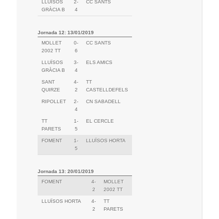
LLUÏSOS
2-
CC SANTS
GRÀCIA B
4
Jornada 12: 13/01/2019
MOLLET
0-
CC SANTS
2002 TT
6
LLUÏSOS
3-
ELS AMICS
GRÀCIA B
4
SANT
4-
TT
QUIRZE
2
CASTELLDEFELS
RIPOLLET
2-
CN SABADELL
4
TT
1-
EL CERCLE
PARETS
5
FOMENT
1-
LLUÏSOS HORTA
5
Jornada 13: 20/01/2019
FOMENT
4-
MOLLET
2
2002 TT
LLUÏSOS HORTA
4-
TT
2
PARETS