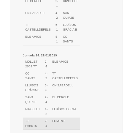
EL CERCLE
5-
RIPOLLET
1
CN SABADELL
4-
SANT
2
QUIRZE
TT
5-
LLUÏSOS
CASTELLDEFELS
1
GRÀCIA B
ELS AMICS
5-
CC
1
SANTS
Jornada 14: 27/01/2019
MOLLET
2-
ELS AMICS
2002 TT
4
CC
4-
TT
SANTS
2
CASTELLDEFELS
LLUÏSOS
0-
CN SABADELL
GRÀCIA B
6
SANT
2-
EL CERCLE
QUIRZE
4
RIPOLLET
4-
LLUÏSOS HORTA
2
TT
2-
FOMENT
PARETS
4