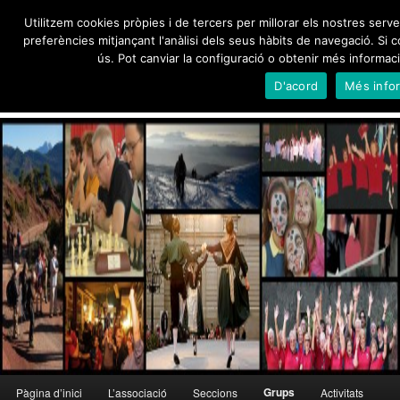
Skip
Utilitzem cookies pròpies i de tercers per millorar els nostres serve
to
preferències mitjançant l'anàlisi dels seus hàbits de navegació. S
primary
ús. Pot canviar la configuració o obtenir més informac
content
Foment Martinenc
D'acord
Més info
Creu de Sant Jordi 1995, Medalla d'Honor de Barcelona 2012
Main
Grups
Pàgina d’inici
L’associació
Seccions
Activitats