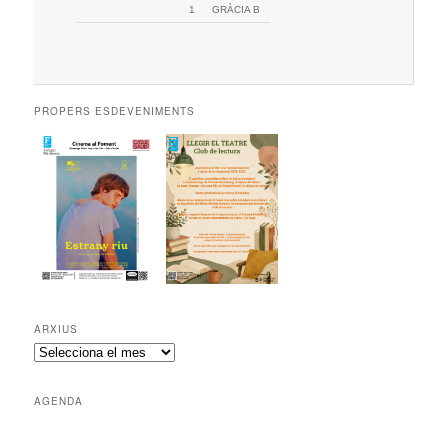
1
GRÀCIA B
PROPERS ESDEVENIMENTS
ARXIUS
A
r
x
AGENDA
i
u
s