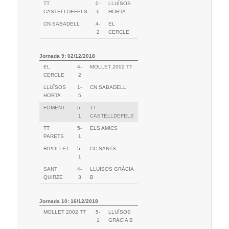
TT
0-
LLUÏSOS
CASTELLDEFELS
6
HORTA
CN SABADELL
4-
EL
2
CERCLE
Jornada 9: 02/12/2018
EL
4-
MOLLET 2002 TT
CERCLE
2
LLUÏSOS
1-
CN SABADELL
HORTA
5
FOMENT
5-
TT
1
CASTELLDEFELS
TT
5-
ELS AMICS
PARETS
1
RIPOLLET
5-
CC SANTS
1
SANT
4-
LLUÏSOS GRÀCIA
QUIRZE
3
B
Jornada 10: 16/12/2018
MOLLET 2002 TT
5-
LLUÏSOS
1
GRÀCIA B