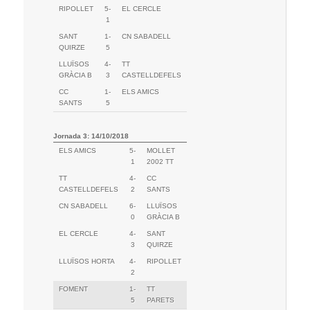
RIPOLLET
5-
EL CERCLE
1
SANT
1-
CN SABADELL
QUIRZE
5
LLUÏSOS
4-
TT
GRÀCIA B
3
CASTELLDEFELS
CC
1-
ELS AMICS
SANTS
5
Jornada 3: 14/10/2018
ELS AMICS
5-
MOLLET
1
2002 TT
TT
4-
CC
CASTELLDEFELS
2
SANTS
CN SABADELL
6-
LLUÏSOS
0
GRÀCIA B
EL CERCLE
4-
SANT
3
QUIRZE
LLUÏSOS HORTA
4-
RIPOLLET
2
FOMENT
1-
TT
5
PARETS