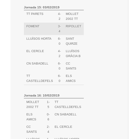
Jornada 15: 03/02/2019
TT PARETS
4-
MOLLET
2
2002 TT
FOMENT
3-
RIPOLLET
4
LLUÏSOS HORTA
6-
SANT
0
QUIRZE
EL CERCLE
4-
LLUÏSOS
2
GRÀCIA B
CN SABADELL
6-
CC
0
SANTS
TT
6-
ELS
CASTELLDEFELS
0
AMICS
Jornada 16: 10/02/2019
MOLLET
1-
TT
2002 TT
5
CASTELLDEFELS
ELS
0-
CN SABADELL
AMICS
6
CC
2-
EL CERCLE
SANTS
4