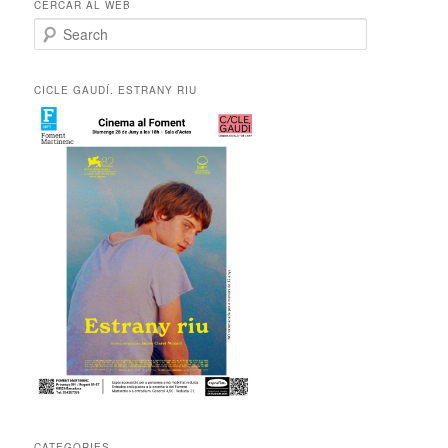
CERCAR AL WEB
S
e
a
r
CICLE GAUDÍ. ESTRANY RIU
c
h
CATEGORIES