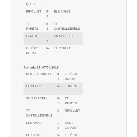
QUIRZE
5
RIPOLLET
5-
ELS AMICS
1
TT
5-
TT
PARETS
1
CASTELLDEFELS
FOMENT
1-
CN SABADELL
5
LLUÏSOS
6-
EL CERCLE
HORTA
0
Jornada 22: 07/04/2019
MOLLET 2002 TT
0-
LLUÏSOS
6
HORTA
EL CERCLE
6-
FOMENT
0
CN SABADELL
6-
TT
0
PARETS
TT
3-
RIPOLLET
CASTELLDEFELS
4
ELS AMICS
1-
SANT
5
QUIRZE
CC SANTS
5-
LLUÏSOS