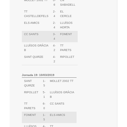
MOLLET 2002 TT
0-
CN
6
SABADELL
TT
2-
EL
CASTELLDEFELS
4
CERCLE
ELS AMICS
2-
LLUÏSOS
4
HORTA
CC SANTS
3-
FOMENT
4
LLUÏSOS GRÀCIA
4-
TT
B
2
PARETS
SANT QUIRZE
4-
RIPOLLET
2
Jornada 19: 10/03/2019
SANT
1-
MOLLET 2002 TT
QUIRZE
5
RIPOLLET
5-
LLUÏSOS GRÀCIA
1
B
TT
6-
CC SANTS
PARETS
0
FOMENT
1-
ELS AMICS
5
LLUÏSOS
4-
TT