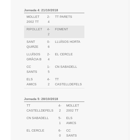
Jornada 4: 21/10/2018
MOLLET
2-
TT PARETS
2002 TT
4
RIPOLLET
4-
FOMENT
2
SANT
0-
LLUÏSOS HORTA
QUIRZE
6
LLUÏSOS
2-
EL CERCLE
GRÀCIA B
4
CC
1-
CN SABADELL
SANTS
5
ELS
4-
TT
AMICS
2
CASTELLDEFELS
Jornada 5: 28/10/2018
TT
4-
MOLLET
CASTELLDEFELS
2
2002 TT
CN SABADELL
5-
ELS
1
AMICS
EL CERCLE
6-
CC
0
SANTS