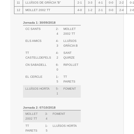
11
LLUÏSOS DE GRÀCIA ”B”
2-1
3-3
4-1
0-0
2-2
0-
12
MOLLET 2002 TT
4-0
1-2
2-1
0-0
2-4
2-
Jornada 1: 30/09/2018
CC SANTS
2-
MOLLET
4
2002 TT
ELS AMICS
4-
LLUÏSOS
3
GRÀCIA B
TT
4-
SANT
CASTELLDEFELS
2
QUIRZE
CN SABADELL
6-
RIPOLLET
0
EL CERCLE
1-
TT
5
PARETS
LLUÏSOS HORTA
5-
FOMENT
1
Jornada 2: 07/10/2018
MOLLET
3-
FOMENT
2002 TT
4
TT
1-
LLUÏSOS HORTA
PARETS
5