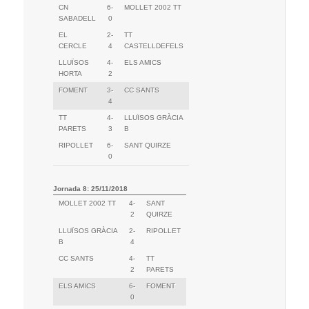
CN
6-
MOLLET 2002 TT
SABADELL
0
EL
2-
TT
CERCLE
4
CASTELLDEFELS
LLUÏSOS
4-
ELS AMICS
HORTA
2
FOMENT
3-
CC SANTS
4
TT
4-
LLUÏSOS GRÀCIA
PARETS
3
B
RIPOLLET
6-
SANT QUIRZE
0
Jornada 8: 25/11/2018
MOLLET 2002 TT
4-
SANT
2
QUIRZE
LLUÏSOS GRÀCIA
2-
RIPOLLET
B
4
CC SANTS
4-
TT
2
PARETS
ELS AMICS
6-
FOMENT
0