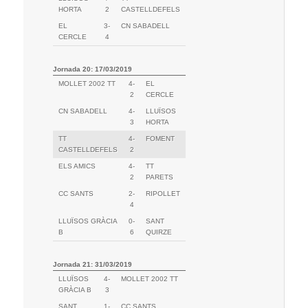
HORTA
2
CASTELLDEFELS
EL
3-
CN SABADELL
CERCLE
4
Jornada 20: 17/03/2019
MOLLET 2002 TT
4-
EL
2
CERCLE
CN SABADELL
4-
LLUÏSOS
3
HORTA
TT
4-
FOMENT
CASTELLDEFELS
2
ELS AMICS
4-
TT
2
PARETS
CC SANTS
2-
RIPOLLET
4
LLUÏSOS GRÀCIA
0-
SANT
B
6
QUIRZE
Jornada 21: 31/03/2019
LLUÏSOS
4-
MOLLET 2002 TT
GRÀCIA B
3
SANT
1-
CC SANTS