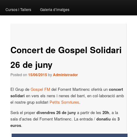
menu
Cursos i Tallers
Galeria d’imatges
Post
←
Previous
Next
→
navigation
Concert de Gospel Solidari
26 de juny
Posted on
15/06/2015
by
Administrador
El Grup de
Gospel FM
del Foment Martinenc oferirà un
concert
solidari
en vers els nens i nenes del barri, en col·laboració amb
el nostre grup solidari
Petits Somriures
.
Serà el proper
divendres 26 de juny
a partir de les
20h
, a la
sala d’actes del Foment Martinenc. La entrada /
donatiu
és
3
euros
.