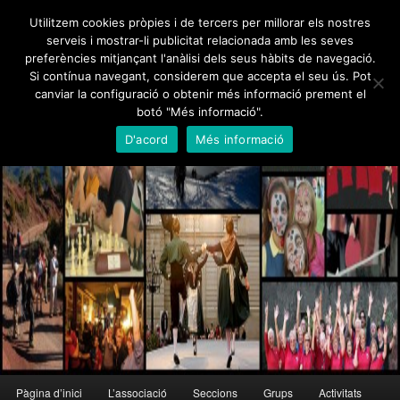
Skip
Utilitzem cookies pròpies i de tercers per millorar els nostres
to
serveis i mostrar-li publicitat relacionada amb les seves
primary
preferències mitjançant l'anàlisi dels seus hàbits de navegació.
content
Foment Martinenc
Si contínua navegant, considerem que accepta el seu ús. Pot
canviar la configuració o obtenir més informació prement el
Creu de Sant Jordi 1995, Medalla d'Honor de Barcelona 2012
botó "Més informació".
D'acord
Més informació
Main
Pàgina d’inici
L’associació
Seccions
Grups
Activitats