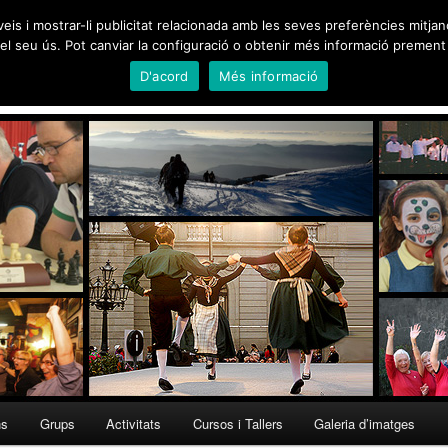
Martinenc
veis i mostrar-li publicitat relacionada amb les seves preferències mitja
l seu ús. Pot canviar la configuració o obtenir més informació prement 
D'acord
Més informació
95, Medalla d'Honor de Barcelona 2012
ns
Grups
Activitats
Cursos i Tallers
Galeria d’imatges