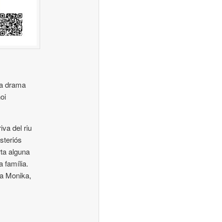
na drama
oi
iva del riu
steriós
rta alguna
 família.
la Monika,