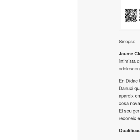
Sinopsi:
Jaume Cl
intimista q
adolescent
En Dídac t
Danubi qua
apareix en
cosa nova 
El seu ger
reconeix e
Qualificac