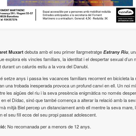
aret Muxart
debuta amb el seu primer llargmetratge
Estrany Riu
, u
ue explora els vincles familiars, la identitat i el despertar sexual d’un n
 durant un calurós estiu a la vora del Danubi.
é setze anys i passa les vacances familiars recorrent en bicicleta la r
n una trobada inesperada provoca un profund canvi en ell. Un noi mi
tre les aigües del riu i la seva presència enigmàtica no només despe
en el Dídac, sinó que també comença a alterar la relació amb la seva
mà mitjà Biel percep un distanciament amb ell mentre la seva mare, 
n el seu fill ecos del seu propi passat adolescent.
ió:
No recomanada per a menors de 12 anys.