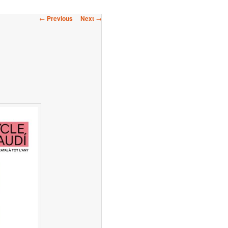
Post
←
Previous
Next
→
navigation