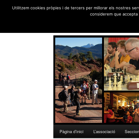
Foment 
Utilitzem cookies pròpies i de tercers per millorar els nostres ser
Skip
considerem que accepta e
to
Creu de Sant Jordi 19
primary
content
Main
Pàgina d’inici
L’associació
Seccio
menu