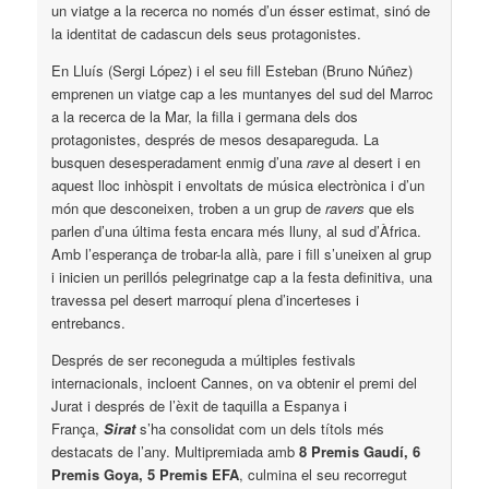
un viatge a la recerca no només d’un ésser estimat, sinó de
la identitat de cadascun dels seus protagonistes.
En Lluís (Sergi López) i el seu fill Esteban (Bruno Núñez)
emprenen un viatge cap a les muntanyes del sud del Marroc
a la recerca de la Mar, la filla i germana dels dos
protagonistes, després de mesos desapareguda. La
busquen desesperadament enmig d’una
rave
al desert i en
aquest lloc inhòspit i envoltats de música electrònica i d’un
món que desconeixen, troben a un grup de
ravers
que els
parlen d’una última festa encara més lluny, al sud d’Àfrica.
Amb l’esperança de trobar-la allà, pare i fill s’uneixen al grup
i inicien un perillós pelegrinatge cap a la festa definitiva, una
travessa pel desert marroquí plena d’incerteses i
entrebancs.
Després de ser reconeguda a múltiples festivals
internacionals, incloent Cannes, on va obtenir el premi del
Jurat i després de l’èxit de taquilla a Espanya i
França,
Sirat
s’ha consolidat com un dels títols més
destacats de l’any. Multipremiada amb
8 Premis Gaudí, 6
Premis Goya, 5 Premis EFA
, culmina el seu recorregut