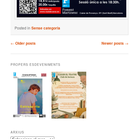
Posted in
Sense categoria
Post
←
Older posts
Newer posts
→
navigation
PROPERS ESDEVENIMENTS
ARXIUS