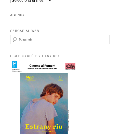
A
r
x
AGENDA
i
u
s
CERCAR AL WEB
S
e
a
r
CICLE GAUDÍ. ESTRANY RIU
c
h