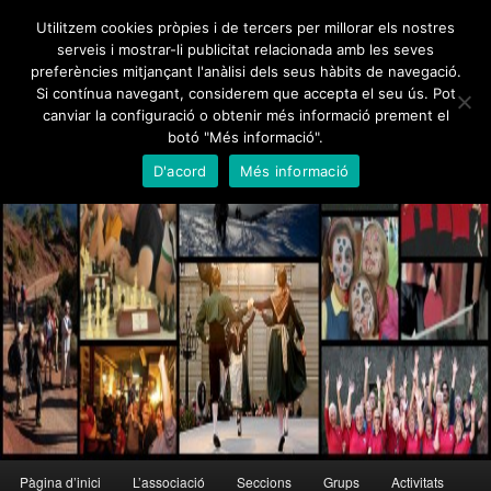
Skip
Skip
Utilitzem cookies pròpies i de tercers per millorar els nostres
to
to
serveis i mostrar-li publicitat relacionada amb les seves
primary
secondary
preferències mitjançant l'anàlisi dels seus hàbits de navegació.
content
content
Foment Martinenc
Si contínua navegant, considerem que accepta el seu ús. Pot
canviar la configuració o obtenir més informació prement el
Creu de Sant Jordi 1995, Medalla d'Honor de Barcelona 2012
botó "Més informació".
D'acord
Més informació
Main
Pàgina d’inici
L’associació
Seccions
Grups
Activitats